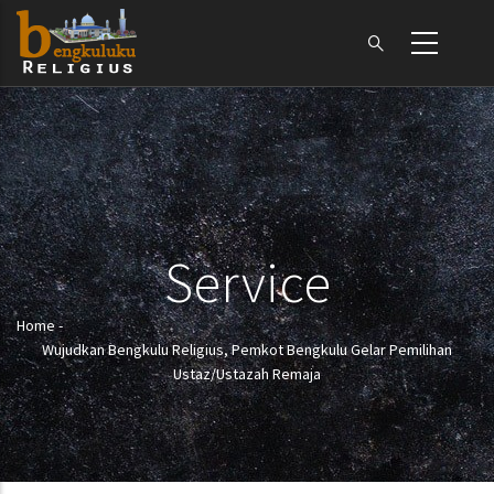
Skip
to
main
content
Service
Home
-
Breadcrumb
Wujudkan Bengkulu Religius, Pemkot Bengkulu Gelar Pemilihan
Ustaz/Ustazah Remaja