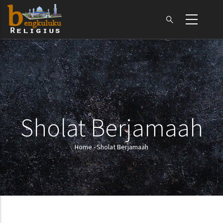
Skip
to
main
content
Sholat Berjamaah
Home
-
Sholat Berjamaah
Breadcrumb