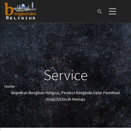
Skip
to
main
content
Service
Home
-
Breadcrumb
Wujudkan Bengkulu Religius, Pemkot Bengkulu Gelar Pemilihan
Ustaz/Ustazah Remaja