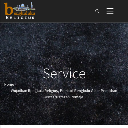
Skip
to
main
content
Service
Home
-
Breadcrumb
Wujudkan Bengkulu Religius, Pemkot Bengkulu Gelar Pemilihan
Ustaz/Ustazah Remaja