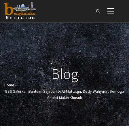
Skip
to
main
content
Blog
Home
-
Breadcrumb
GSS Salurkan Bantuan Sajadah Di Al-Muttaqin, Dedy Wahyudi : Semoga
Sholat Makin Khusuk