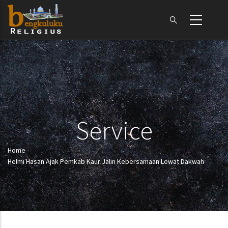
Skip
to
main
content
Service
Home
-
Breadcrumb
Helmi Hasan Ajak Pemkab Kaur Jalin Kebersamaan Lewat Dakwah