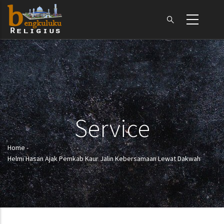
Skip
to
main
content
Service
Home
-
Breadcrumb
Helmi Hasan Ajak Pemkab Kaur Jalin Kebersamaan Lewat Dakwah