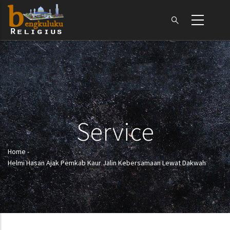
Skip
to
main
content
Service
Home
-
Breadcrumb
Helmi Hasan Ajak Pemkab Kaur Jalin Kebersamaan Lewat Dakwah