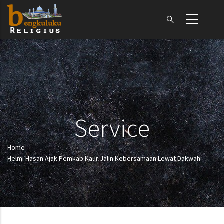
Skip
to
main
content
Service
Home
-
Breadcrumb
Helmi Hasan Ajak Pemkab Kaur Jalin Kebersamaan Lewat Dakwah