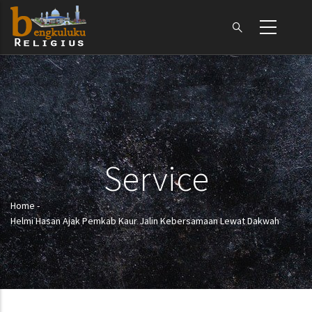
Skip
to
main
content
Service
Home
-
Breadcrumb
Helmi Hasan Ajak Pemkab Kaur Jalin Kebersamaan Lewat Dakwah