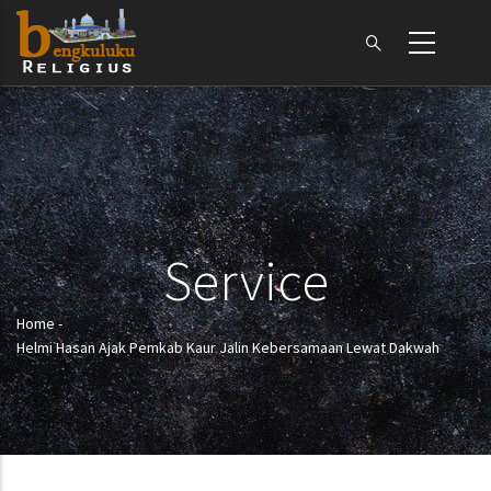
Skip
to
main
content
Service
Home
-
Breadcrumb
Helmi Hasan Ajak Pemkab Kaur Jalin Kebersamaan Lewat Dakwah