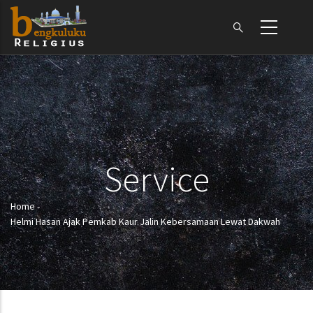
Skip
to
main
content
Service
Home
-
Breadcrumb
Helmi Hasan Ajak Pemkab Kaur Jalin Kebersamaan Lewat Dakwah