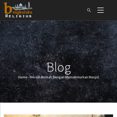
Skip
to
main
content
Blog
Home
-
Meraih Berkah Dengan Memakmurkan Masjid
Breadcrumb