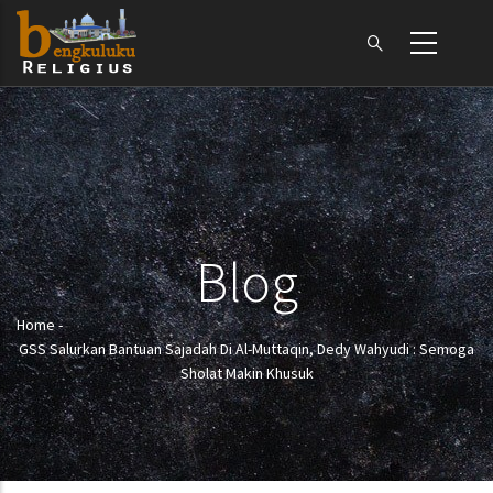
Skip
to
main
content
Blog
Home
-
Breadcrumb
GSS Salurkan Bantuan Sajadah Di Al-Muttaqin, Dedy Wahyudi : Semoga
Sholat Makin Khusuk