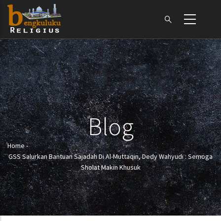
Skip
to
main
content
Blog
Home
-
Breadcrumb
GSS Salurkan Bantuan Sajadah Di Al-Muttaqin, Dedy Wahyudi : Semoga
Sholat Makin Khusuk