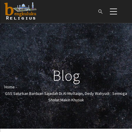
Skip
to
main
content
Blog
Home
-
Breadcrumb
GSS Salurkan Bantuan Sajadah Di Al-Muttaqin, Dedy Wahyudi : Semoga
Sholat Makin Khusuk