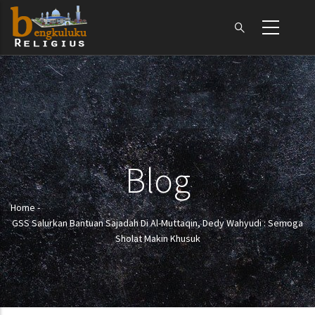
Skip
to
main
content
Blog
Home
-
Breadcrumb
GSS Salurkan Bantuan Sajadah Di Al-Muttaqin, Dedy Wahyudi : Semoga
Sholat Makin Khusuk