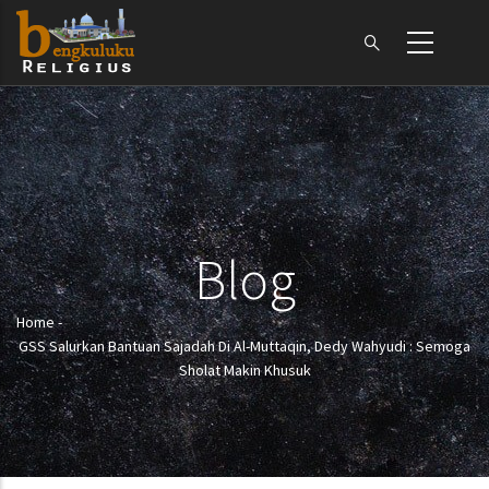
Skip
to
main
content
Blog
Home
-
Breadcrumb
GSS Salurkan Bantuan Sajadah Di Al-Muttaqin, Dedy Wahyudi : Semoga
Sholat Makin Khusuk