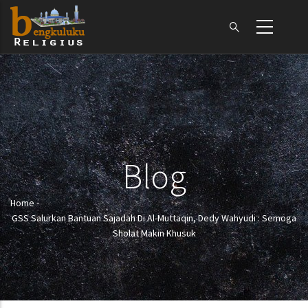
Skip
to
main
content
Blog
Home
-
Breadcrumb
GSS Salurkan Bantuan Sajadah Di Al-Muttaqin, Dedy Wahyudi : Semoga
Sholat Makin Khusuk