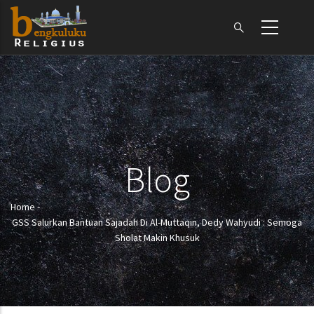
Skip
to
main
content
Blog
Home
-
Breadcrumb
GSS Salurkan Bantuan Sajadah Di Al-Muttaqin, Dedy Wahyudi : Semoga
Sholat Makin Khusuk