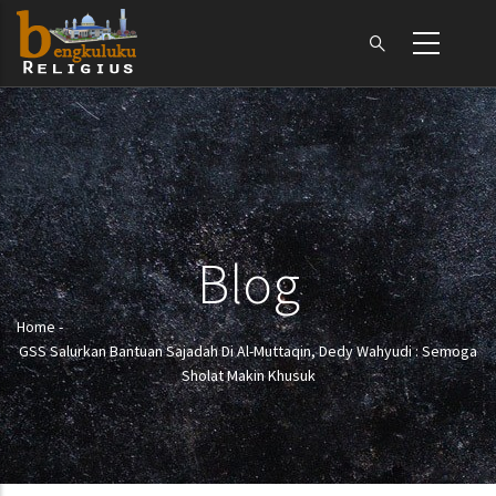
Skip
to
main
content
Blog
Home
-
Breadcrumb
GSS Salurkan Bantuan Sajadah Di Al-Muttaqin, Dedy Wahyudi : Semoga
Sholat Makin Khusuk