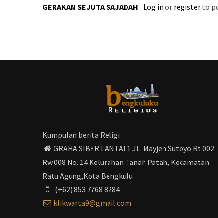
GERAKAN SEJUTA SAJADAH
Log in
or
register
to p
Kumpulan berita Religi
GRAHA SIBER LANTAI 1 JL. Mayjen Sutoyo Rt 002
Rw 008 No. 14 Kelurahan Tanah Patah, Kecamatan
Ratu Agung,Kota Bengkulu
(+62) 853 7768 8284
klikwarta9@gmail.com