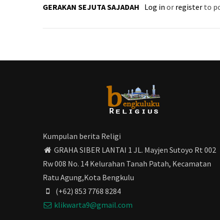
GERAKAN SEJUTA SAJADAH
Log in
or
register
to p
Kumpulan berita Religi
GRAHA SIBER LANTAI 1 JL. Mayjen Sutoyo Rt 002
Rw 008 No. 14 Kelurahan Tanah Patah, Kecamatan
Ratu Agung,Kota Bengkulu
(+62) 853 7768 8284
klikwarta9@gmail.com