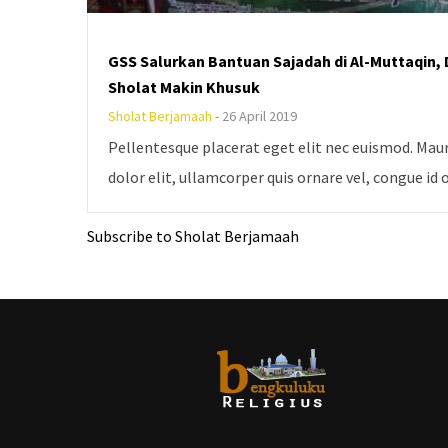
GSS Salurkan Bantuan Sajadah di Al-Muttaqin,
Sholat Makin Khusuk
Sholat Berjamaah
-
26 April 2019
Pellentesque placerat eget elit nec euismod. Maur
dolor elit, ullamcorper quis ornare vel, congue id 
Subscribe to Sholat Berjamaah