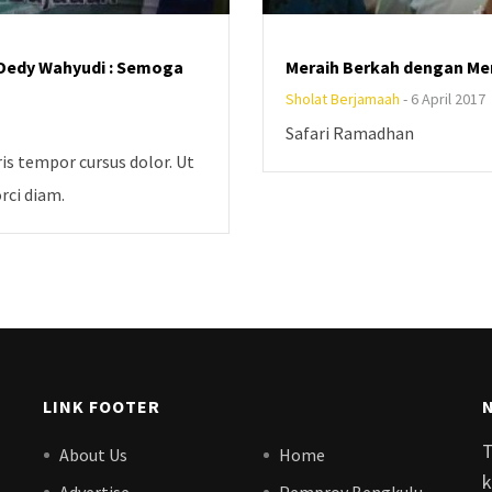
 Dedy Wahyudi : Semoga
Meraih Berkah dengan M
Sholat Berjamaah
-
6 April 2017
Safari Ramadhan
is tempor cursus dolor. Ut
orci diam.
LINK FOOTER
T
About Us
Home
k