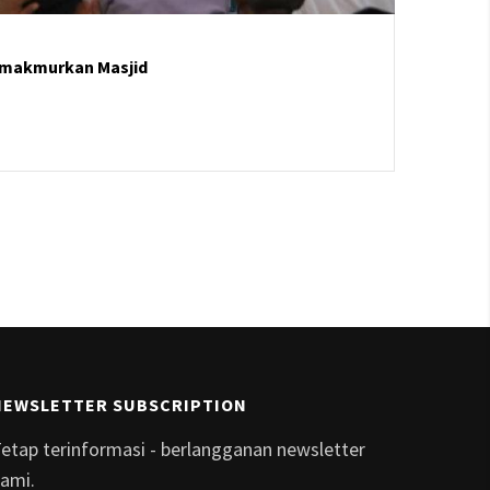
emakmurkan Masjid
NEWSLETTER SUBSCRIPTION
etap terinformasi - berlangganan newsletter
ami.